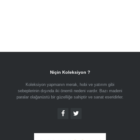
Niçin Koleksiyon ?
Koleksiyon yapmanın merak, hobi ve yatırım gibi
sebeplerinin dışında iki önemli nedeni vardır. Bazı madeni
paralar olağanüstü bir güzelliğe sahiptir ve sanat eseridirler.