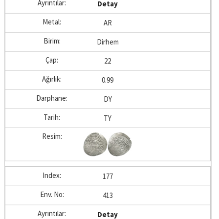
Detay
AR
Dirhem
22
0.99
DY
TY
177
413
Detay