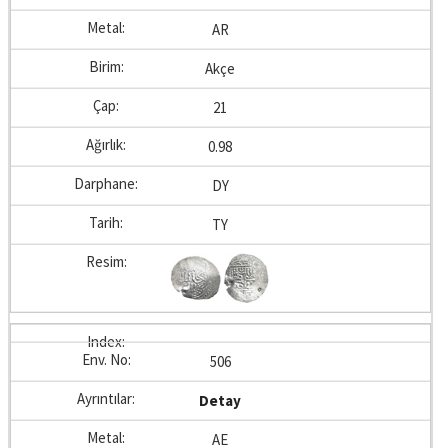
AR
Akçe
21
0.98
DY
TY
506
Detay
AE