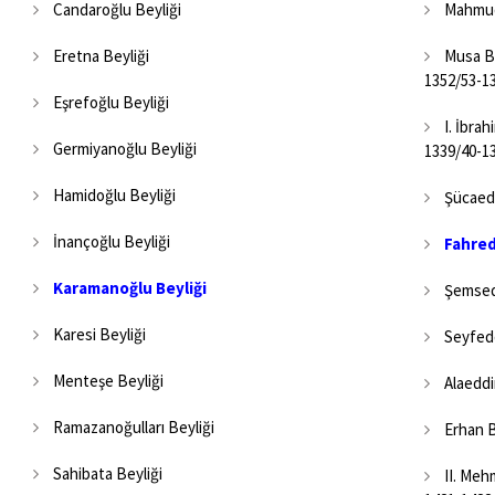
Candaroğlu Beyliği
Mahmud 
Eretna Beyliği
Musa Bey
1352/53-1
Eşrefoğlu Beyliği
I. İbrah
Germiyanoğlu Beyliği
1339/40-1
Hamidoğlu Beyliği
Şücaeddi
İnançoğlu Beyliği
Fahred
Karamanoğlu Beyliği
Şemsedd
Karesi Beyliği
Seyfedd
Menteşe Beyliği
Alaeddin
Ramazanoğulları Beyliği
Erhan B
Sahibata Beyliği
II. Mehm