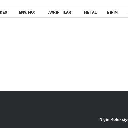
NDEX
ENV. NO:
AYRINTILAR
METAL
BIRIM
Niçin Koleksi