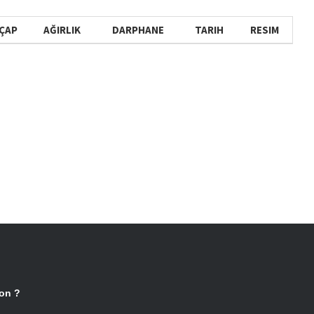
ÇAP
AĞIRLIK
DARPHANE
TARIH
RESIM
yon ?