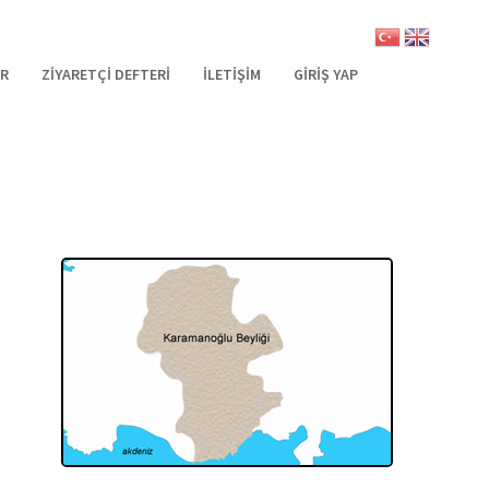
R
ZİYARETÇİ DEFTERİ
İLETİŞİM
GİRİŞ YAP