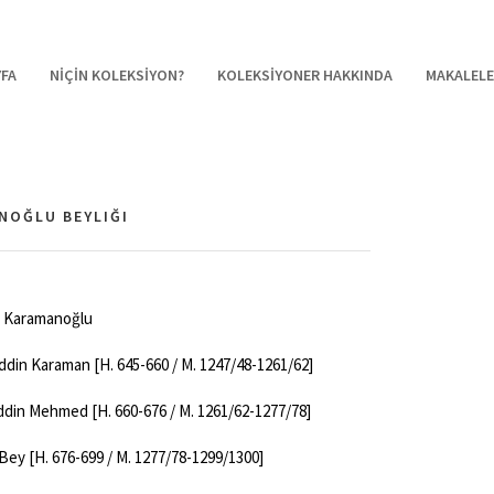
FA
NİÇİN KOLEKSİYON?
KOLEKSİYONER HAKKINDA
MAKALELE
NOĞLU BEYLIĞI
 Karamanoğlu
din Karaman [H. 645-660 / M. 1247/48-1261/62]
in Mehmed [H. 660-676 / M. 1261/62-1277/78]
Bey [H. 676-699 / M. 1277/78-1299/1300]