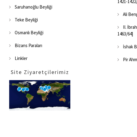
1421-1422
Saruhanoğlu Beyliği
Ali Beng
Teke Beyliği
II. İbra
Osmanlı Beyliği
1463/64]
Bizans Paraları
İshak B
Linkler
Pir Ahm
Site Ziyaretçilerimiz